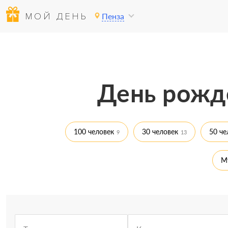
МОЙ ДЕНЬ
Пенза
День рожде
100 человек
30 человек
50 че
9
13
М