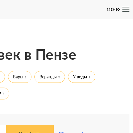
МЕНЮ
век в Пензе
Бары
Веранды
У воды
1
3
1
₽
7