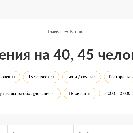
Главная
Каталог
ния на 40, 45 чело
ловек
15 человек
Бани / сауны
Рестораны
11
11
1
5
узыкальное оборудование
ТВ-экран
2 000 – 3 000 
11
10