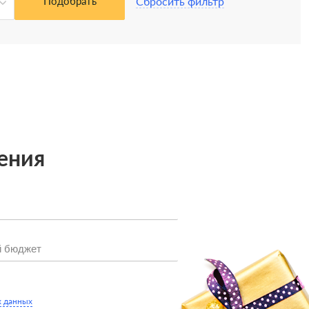
Сбросить фильтр
Подобрать
ения
х данных